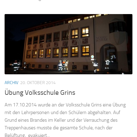
ARCHIV
20. OKTOBER 2014
Übung Volksschule Grins
Am 17.10.2014 wurde an der Volksschule Grins eine Übung
mit den Lehrpersonen und den Schülern abgehalten. Auf
Grund eines Brandes im Keller und der Verrauchung des
Treppenhauses musste die gesamte Schule, nach der
Belüftung, evakuiert...