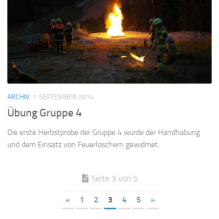
ARCHIV
1. SEPTEMBER 2014
Übung Gruppe 4
Die erste Herbstprobe der Gruppe 4 wurde der Handhabung
und dem Einsatz von Feuerlöschern gewidmet.
Seite 3 von 5
«
1
2
3
4
5
»