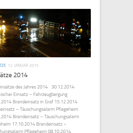
TZE
12. JANUAR 2015
sätze 2014
Einsätze des Jahres 2014 30.12.2014
ischer Einsatz – Fahrzeugbergung
.2014 Brandeinsatz in Graf 15.12.2014
einsatz – Täuschungsalarm Pflegeheim
.2014 Brandeinsatz – Täuschungsalarm
eheim 17.10.2014 Brandeinsatz –
hungsalarm Pflegeheim 08.10.2014