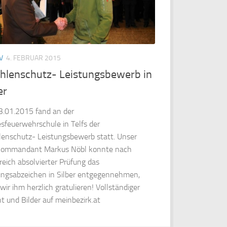
V
4. FEBRUAR 2015
ahlenschutz- Leistungsbewerb in
er
.01.2015 fand an der
sfeuerwehrschule in Telfs der
lenschutz- Leistungsbewerb statt. Unser
kommandant Markus Nöbl konnte nach
greich absolvierter Prüfung das
ungsabzeichen in Silber entgegennehmen,
wir ihm herzlich gratulieren! Vollständiger
ht und Bilder auf meinbezirk.at