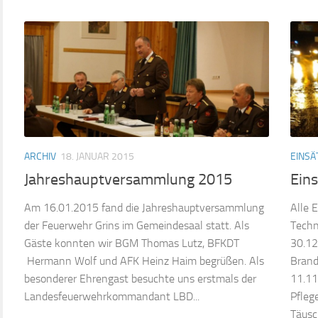
ARCHIV
18. JANUAR 2015
EINSÄ
Jahreshauptversammlung 2015
Ein
Am 16.01.2015 fand die Jahreshauptversammlung
Alle 
der Feuerwehr Grins im Gemeindesaal statt. Als
Techn
Gäste konnten wir BGM Thomas Lutz, BFKDT
30.12
Hermann Wolf und AFK Heinz Haim begrüßen. Als
Brand
besonderer Ehrengast besuchte uns erstmals der
11.11
Landesfeuerwehrkommandant LBD...
Pfleg
Täusc