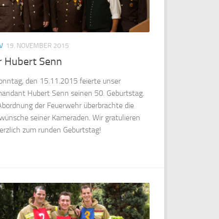
V
19. NOVEMBER 2015
r Hubert Senn
nntag, den 15.11.2015 feierte unser
ndant Hubert Senn seinen 50. Geburtstag.
Abordnung der Feuerwehr überbrachte die
wünsche seiner Kameraden. Wir gratulieren
erzlich zum runden Geburtstag!