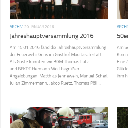
ARCHIV
20. JANUAR 2016
ARCHI
Jahreshauptversammlung 2016
50e
Am 15.01.2016 fand die Jahreshauptversammlung
Am So
der Feuerwehr Grins im Gasthof Maultasch statt.
Komma
Als Gäste konnten wir BGM Thomas Lutz
Eine 
und BFKDT Hermann Wolf begrüßen.
Glück
Angelobungen: Matthias Jennewein, Manuel Scherl,
ihm h
Julian Zimmermann, Jakob Ruetz, Thomas Pöll ...