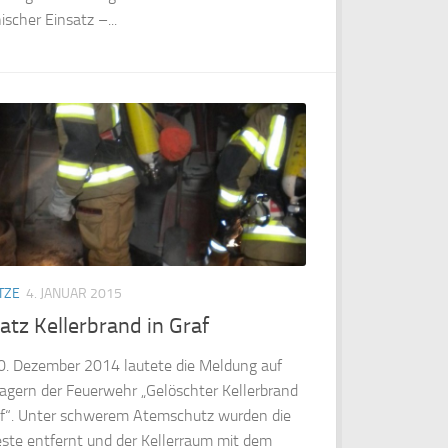
scher Einsatz –...
TZE
4. JANUAR 2015
atz Kellerbrand in Graf
. Dezember 2014 lautete die Meldung auf
agern der Feuerwehr „Gelöschter Kellerbrand
af“. Unter schwerem Atemschutz wurden die
este entfernt und der Kellerraum mit dem