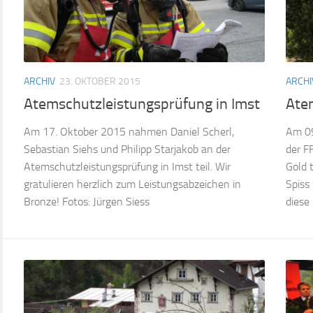
ARCHIV
23. OKTOBER 2015
ARCHI
Atemschutzleistungsprüfung in Imst
Ate
Am 17. Oktober 2015 nahmen Daniel Scherl,
Am 09
Sebastian Siehs und Philipp Starjakob an der
der F
Atemschutzleistungsprüfung in Imst teil. Wir
Gold 
gratulieren herzlich zum Leistungsabzeichen in
Spiss
Bronze! Fotos: Jürgen Siess
diese 