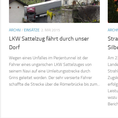
ARCHIV
/
EINSÄTZE
2. MAI 2015
ARCHI
LKW Sattelzug fährt durch unser
Str
Dorf
Silb
Wegen eines Unfalles im Perjentunnel ist der
Am 23
Fahrer eines ungarischen LKW Sattelzuges von
Lande
seinem Navi auf eine Umleitungsstrecke durch
Strah
Grins geleitet worden. Der sehr versierte Fahrer
Zugs
schaffte die Strecke über die Römerbrücke bis zum...
erfol
Leist
wozu 
Beric