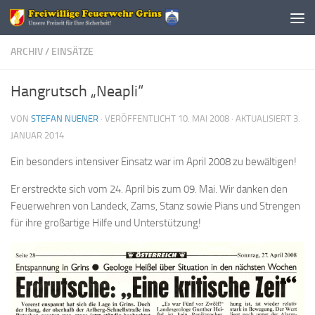
Zum Inhalt springen
ARCHIV
/
EINSÄTZE
Hangrutsch „Neapli“
VON
STEFAN NUENER
· VERÖFFENTLICHT
10. MAI 2008
· AKTUALISIERT
3.
JANUAR 2014
Ein besonders intensiver Einsatz war im April 2008 zu bewältigen!
Er erstreckte sich vom 24. April bis zum 09. Mai. Wir danken den
Feuerwehren von Landeck, Zams, Stanz sowie Pians und Strengen
für ihre großartige Hilfe und Unterstützung!