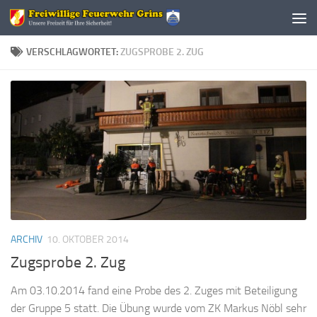
Zum Inhalt springen
VERSCHLAGWORTET:
ZUGSPROBE 2. ZUG
ARCHIV
10. OKTOBER 2014
Zugsprobe 2. Zug
Am 03.10.2014 fand eine Probe des 2. Zuges mit Beteiligung
der Gruppe 5 statt. Die Übung wurde vom ZK Markus Nöbl sehr